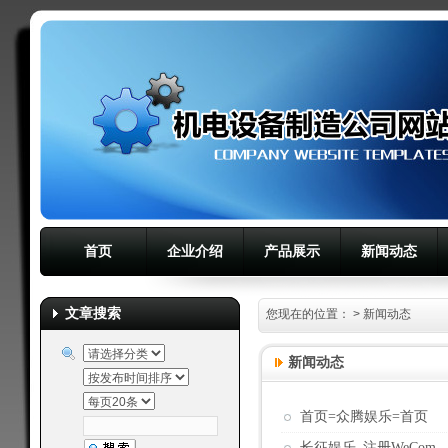
首页
企业介绍
产品展示
新闻动态
文章搜索
您现在的位置：
>
新闻动态
新闻动态
首页=众腾娱乐=首页
长征娱乐_注册WeCom