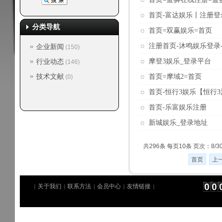
首页-富达娱乐丨注册登
分类导航
首页=双赢娱乐=首页
注册首页-沐鸣娱乐登录
企业新闻
(150)
行业动态
摩登3娱乐_登录平台
(146)
技术文献
首页=摩域2=首页
(0)
首页-恒行3娱乐【恒行
首页-乐富娱乐注册
新城娱乐_登录地址
共296条 每页10条 页次：8/3
首页
上
关于我们
联系方法
会员中心
友情链接
|
|
|
|
|