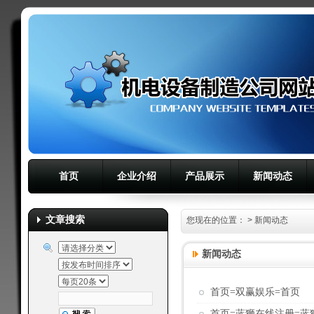
首页
企业介绍
产品展示
新闻动态
文章搜索
您现在的位置：
>
新闻动态
新闻动态
首页=双赢娱乐=首页
首页=蓝狮在线注册=