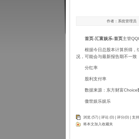
作者：系统管理员 发布
首页-汇富娱乐-首页
主管QQ
根据今日总股本计算所得，综
况，可能会与最新报告期不一致
分红率
股利支付率
数据来源：东方财富Choice
傲世娱乐娱乐
浏览 (57) |
评论
(0) | 评分(0) |
支持
将本文加入收藏夹