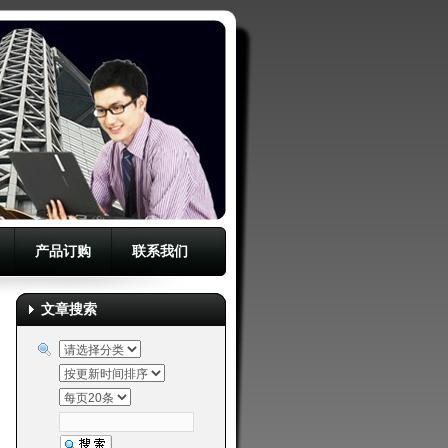
产品订购
联系我们
文章搜索