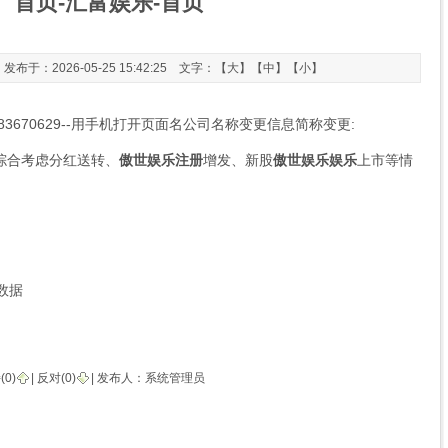
首页-汇富娱乐-首页
于：2026-05-25 15:42:25 文字：【
大
】【
中
】【
小
】
83670629--用手机打开页面名公司名称变更信息简称变更:
合考虑分红送转、
傲世娱乐注册
增发、新股
傲世娱乐娱乐
上市等情
数据
(
0
)
|
反对(
0
)
| 发布人：
系统管理员