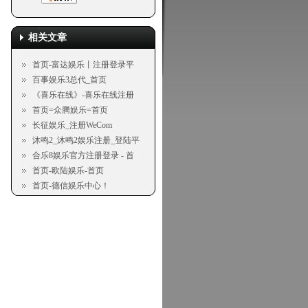
相关文章
首页-富达娱乐丨注册登录平
百事娱乐3总代_首页
《喜乐在线》-喜乐在线注册
首页=众腾娱乐=首页
长征娱乐_注册WeCom
沐鸣2_沐鸣2娱乐注册_登陆平
合乐8娱乐官方注册登录 - 首
首页-欧陆娱乐-首页
首页-德信娱乐中心！
首页=双赢娱乐=首页