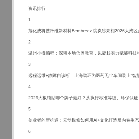
资讯排行
1
旭化成将携纤维新材料Bembreez 缤岚纱亮相2026大湾
2
温州小橙编程：深耕本地信奥教育，以硬核实力赋能科技
3
远程运维+故障自诊断：上海碧环为医药无尘车间装上“智慧
4
2026大板纯贴哪个牌子最好？从执行标准等级、环保认证
5
创业者的新机遇：云动悦修如何用AI+文化打造反内卷生态
6