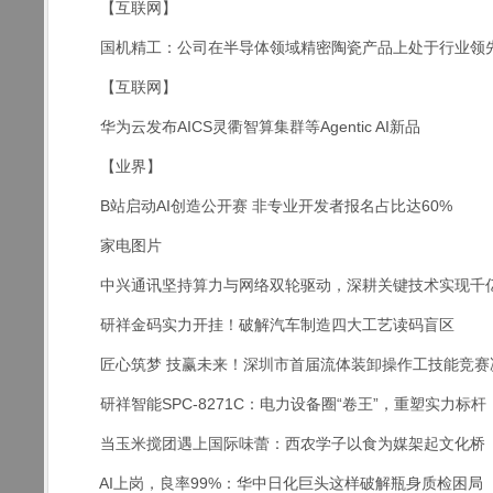
【互联网】
国机精工：公司在半导体领域精密陶瓷产品上处于行业领
【互联网】
华为云发布AICS灵衢智算集群等Agentic AI新品
【业界】
B站启动AI创造公开赛 非专业开发者报名占比达60%
家电图片
中兴通讯坚持算力与网络双轮驱动，深耕关键技术实现千
研祥金码实力开挂！破解汽车制造四大工艺读码盲区
匠心筑梦 技赢未来！深圳市首届流体装卸操作工技能竞赛
研祥智能SPC-8271C：电力设备圈“卷王”，重塑实力标杆
当玉米搅团遇上国际味蕾：西农学子以食为媒架起文化桥
AI上岗，良率99%：华中日化巨头这样破解瓶身质检困局