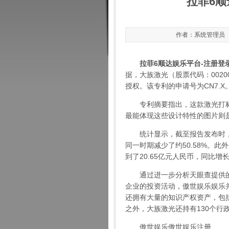
拉菲6顺
作者：系统管理员 发布
拉菲6顺达娱乐平台-注册登录
据，大族激光（股票代码：0020
授权。该专利的申请号为CN7.X
专利摘要指出，这款激光打标
最能体现这些设计特性的图片则
统计显示，截至报告发布时
同一时期减少了约50.58%。
到了20.65亿元人民币，同比增长了
通过进一步分析天眼查提供的数
企业的投资活动，
傲世娱乐娱乐
还拥有大量的知识产权资产，包括1
之外，大族激光还持有130个行
傲世娱乐
傲世娱乐注册