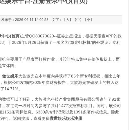
达娱乐平台-注册登录中心(首页)
于：2026-06-11 14:09:58 文字：【
大
】【
中
】【
小
】
中心(首页)
主管QQ83670629--证券之星报道，根据天眼查APP的数
08）于2026年5月26日获得了一项名为“激光打标机”的外观设计专利
。
机主要用于产品表面打标作业，其设计特点集中在整体形状上，而
是立体图。
，
傲世娱乐
大族激光在本年度内共获得了85个新专利授权，相比去年
此外，根据公司发布的2025年度财务报告，大族激光在研发上的投入达
14.71%。
据可以了解到，大族激光科技产业集团股份有限公司参与了91家
并且在过去一段时间内参与了共计1477次招投标项目。同时，该公司
151条商标信息、6330条专利记录以及1091条著作权信息。除此
政许可。返回搜狐，查看更多
傲世娱乐娱乐注册