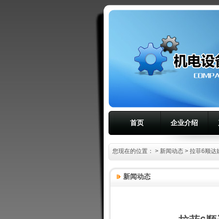
首页
企业介绍
您现在的位置：
>
新闻动态
> 拉菲6顺达
新闻动态