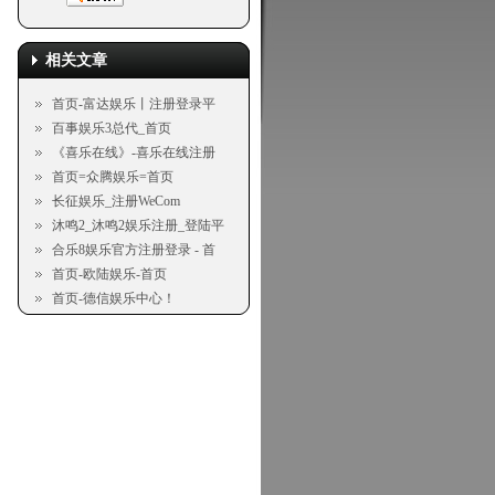
相关文章
首页-富达娱乐丨注册登录平
百事娱乐3总代_首页
《喜乐在线》-喜乐在线注册
首页=众腾娱乐=首页
长征娱乐_注册WeCom
沐鸣2_沐鸣2娱乐注册_登陆平
合乐8娱乐官方注册登录 - 首
首页-欧陆娱乐-首页
首页-德信娱乐中心！
首页=双赢娱乐=首页