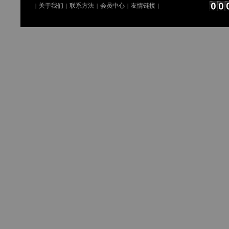
关于我们
联系方法
会员中心
友情链接
|
|
|
|
|