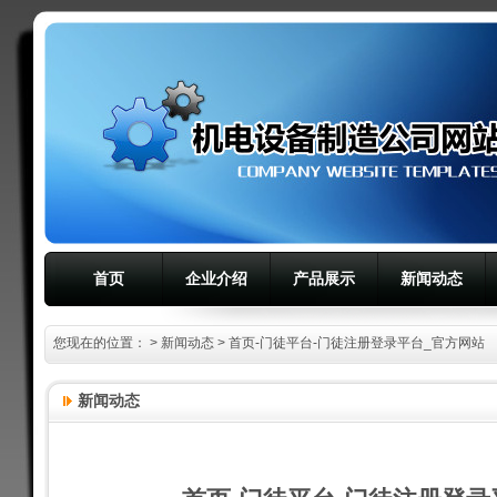
首页
企业介绍
产品展示
新闻动态
您现在的位置：
>
新闻动态
> 首页-门徒平台-门徒注册登录平台_官方网站
新闻动态