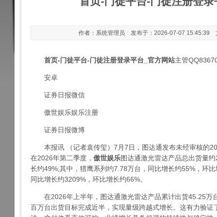
首页-门徒平台-门徒注册登录
作者：系统管理员 发布于：2026-07-07 15:45:39
首页-门徒平台-门徒注册登录平台_官方网站
主管QQ83670
安卓
证券日报微信
傲世娱乐娱乐注册
证券日报微博
本报讯 （记者袁传玺）7月7日，图达通发布未经审核的20
在2026年第二季度，
傲世娱乐
图达通激光雷达产品总出货量约2
长约49%;其中，猎鹰系列约7.78万台，同比增长约55%，环比
同比增长约3209%，环比增长约66%。
在2026年上半年，图达通激光雷达产品累计出货45.25万台
百万台出货目标完成近半，实现量级跨越式增长。这有力验证