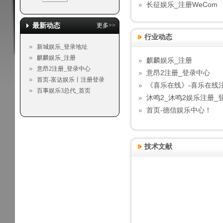
长征娱乐_注册WeCom
最新动态
更多>>
行业动态
新城娱乐_登录地址
麒麟娱乐_注册
麒麟娱乐_注册
意昂2注册_登录中心
意昂2注册_登录中心
首页-富达娱乐丨注册登录
《喜乐在线》-喜乐在线
百事娱乐3总代_首页
沐鸣2_沐鸣2娱乐注册_
首页-德信娱乐中心！
技术文献