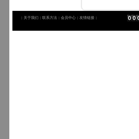
关于我们
联系方法
会员中心
友情链接
|
|
|
|
|