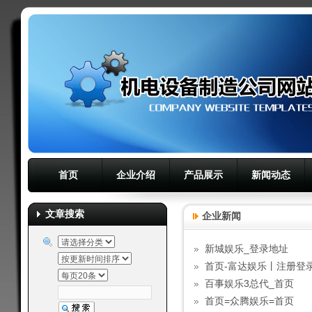
首页
企业介绍
产品展示
新闻动态
文章搜索
企业新闻
新城娱乐_登录地址
首页-富达娱乐丨注册登
百事娱乐3总代_首页
首页=众腾娱乐=首页