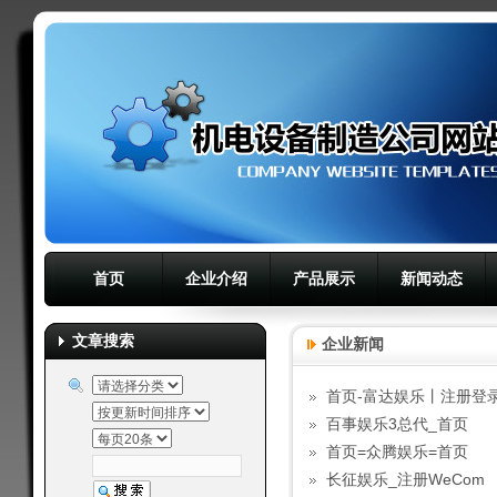
首页
企业介绍
产品展示
新闻动态
文章搜索
企业新闻
首页-富达娱乐丨注册登
百事娱乐3总代_首页
首页=众腾娱乐=首页
长征娱乐_注册WeCom